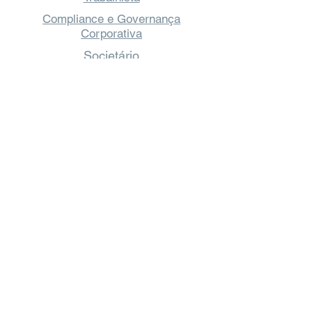
Compliance e Governança
Corporativa
Societário
Direito Público e Regulatório
Outras Áreas
Brasília
São Paulo
Rio de Janeiro
Cuiabá
Sinop
Se inscreva para receber nossas notícias!